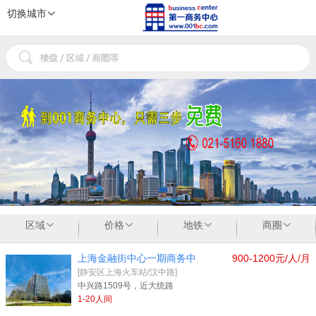
切换城市
1
2
3
区域
价格
地铁
商圈
上海金融街中心一期商务中
900-1200元/人/月
[静安区上海火车站/汉中路]
中兴路1509号，近大统路
1-20人间