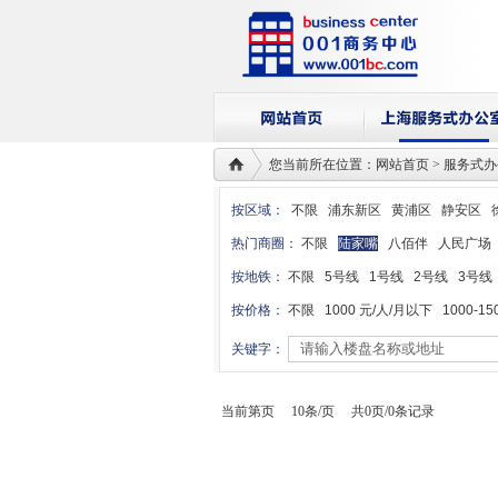
您当前所在位置：网站首页 > 服务式
按区域：
不限
浦东新区
黄浦区
静安区
热门商圈：
不限
陆家嘴
八佰伴
人民广场
按地铁：
不限
5号线
1号线
2号线
3号线
按价格：
不限
1000 元/人/月以下
1000-15
关键字：
当前第页 10条/页 共0页/0条记录