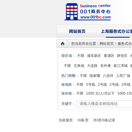
您当前所在位置：网站首页 > 服务式
按区域：
不限
浦东新区
黄浦区
静安区
不限
五角场
大连路
东外滩
新江湾城
热门商圈：
不限
陆家嘴
八佰伴
人民广场
按地铁：
不限
5号线
1号线
2号线
3号线
按价格：
不限
1000 元/人/月以下
1000-15
关键字：
当前第页 10条/页 共0页/0条记录