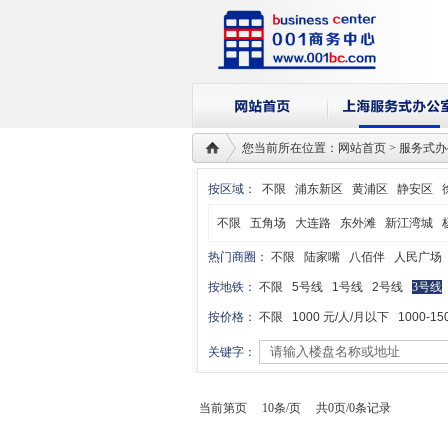
您当前所在位置：网站首页 > 服务式
按区域：
不限
浦东新区
黄浦区
静安区
不限
五角场
大连路
东外滩
新江湾城
热门商圈：
不限
陆家嘴
八佰伴
人民广场
按地铁：
不限
5号线
1号线
2号线
3号线
按价格：
不限
1000 元/人/月以下
1000-15
关键字：
当前第页 10条/页 共0页/0条记录