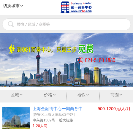
切换城市
1
2
3
区域
价格
地铁
商圈
上海金融街中心一期商务中
900-1200元/人/月
[静安区上海火车站/汉中路]
中兴路1509号，近大统路
1-20人间